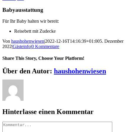
Babyausstattung
Für Ihr Baby halten wir bereit:
Reisebett mit Zudecke
Von
haushohenwiesen
|
2022-12-16T14:16:39+01:00
5. Dezember
2022
|
Gästeinfo
|
0 Kommentare
Share This Story, Choose Your Platform!
Facebook
X
Reddit
LinkedIn
WhatsApp
Telegram
Tumblr
Pinterest
Vk
Xing
E-
Über den Autor:
haushohenwiesen
Mail
Hinterlasse einen Kommentar
Kommentar