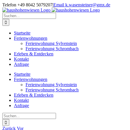
Zum
Telefon +49 8042 5079207
|
Email k.wasensteiner@gmx.de
Inhalt
springen
Suche
nach:
Startseite
Ferienwohnungen
Ferienwohnung Sylvenstein
Ferienwohnung Schrombach
Erleben & Entdecken
Kontakt
Anfrage
Startseite
Ferienwohnungen
Ferienwohnung Sylvenstein
Ferienwohnung Schrombach
Erleben & Entdecken
Kontakt
Anfrage
Suche
nach:
Zurück
Vor