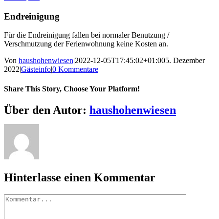
Endreinigung
Für die Endreinigung fallen bei normaler Benutzung /
Verschmutzung der Ferienwohnung keine Kosten an.
Von
haushohenwiesen
|
2022-12-05T17:45:02+01:00
5. Dezember
2022
|
Gästeinfo
|
0 Kommentare
Share This Story, Choose Your Platform!
Facebook
X
Reddit
LinkedIn
WhatsApp
Telegram
Tumblr
Pinterest
Vk
Xing
E-
Über den Autor:
haushohenwiesen
Mail
Hinterlasse einen Kommentar
Kommentar