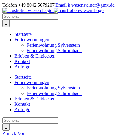
Zum
Telefon +49 8042 5079207
|
Email k.wasensteiner@gmx.de
Inhalt
springen
Suche
nach:
Startseite
Ferienwohnungen
Ferienwohnung Sylvenstein
Ferienwohnung Schrombach
Erleben & Entdecken
Kontakt
Anfrage
Startseite
Ferienwohnungen
Ferienwohnung Sylvenstein
Ferienwohnung Schrombach
Erleben & Entdecken
Kontakt
Anfrage
Suche
nach:
Zurück
Vor